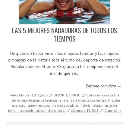
LAS 5 MEJORES NADADORAS DE TODOS LOS
TIEMPOS
Después de haber visto a las mejores tenistas y las mejores
gimnastas de la historia toca el turno del deporte de natación.
Popularizado en el siglo XX gracias a los campeonatos del
mundo que se…
Entrada completa →
Publicado por:
Rod Stylezz
//
DEPORTES
,
INICIO
//
cual es mejor nadadora
historia
,
deporte
,
inge de bruijn
,
janet evans mejor nadadora historia
,
krisztina
egerszegi
,
laure manaudou
,
mejores nadadoras historia
,
natacion
,
natacion
femenina
,
records natacion
,
shane gould
//
diciembre 13, 2013
//
Comentario