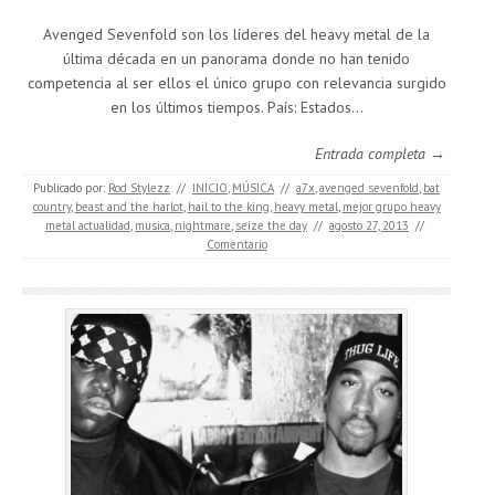
Avenged Sevenfold son los líderes del heavy metal de la
última década en un panorama donde no han tenido
competencia al ser ellos el único grupo con relevancia surgido
en los últimos tiempos. País: Estados…
Entrada completa →
Publicado por:
Rod Stylezz
//
INICIO
,
MÚSICA
//
a7x
,
avenged sevenfold
,
bat
country
,
beast and the harlot
,
hail to the king
,
heavy metal
,
mejor grupo heavy
metal actualidad
,
musica
,
nightmare
,
seize the day
//
agosto 27, 2013
//
Comentario