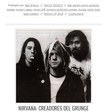
Publicado por:
Rod Stylezz
//
INICIO
,
MÚSICA
//
bob marley mejor cantante
reggae
,
gregory isaacs
,
jimmy cliff
,
mejores cantantes reggae
,
musica
,
peter tosh
,
toots hibbert
//
febrero 19, 2014
//
1 comentario
NIRVANA: CREADORES DEL GRUNGE