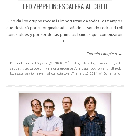
LED ZEPPELIN: ESCALERA AL CIELO
Uno de los grupos rock más importantes de todos los tiempos
que destacó por su originalidad al añadir al sonido rock and roll
tonos blues y por ser de las primeras bandas que comenzaron
a…
Entrada completa →
Publicado por:
Rod Stylezz
//
INICIO
,
MÚSICA
//
black dog
,
heavy metal
,
led
zeppelin
,
led zeppelin iv
,
mejor grupo años 70
,
musica
,
rock
,
rock and roll
,
rock
blues
,
starway to heaven
,
whole lotta love
//
enero 13, 2014
//
Comentario