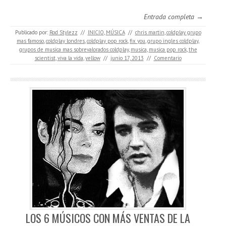
Entrada completa →
Publicado por:
Rod Stylezz
//
INICIO
,
MÚSICA
//
chris martin
,
coldplay grupo
mas famoso
,
coldplay londres
,
coldplay pop rock
,
fix you
,
grupo ingles coldplay
,
grupos de musica mas sobrevalorados coldplay
,
musica
,
musica pop rock
,
the
scientist
,
viva la vida
,
yellow
//
junio 17, 2013
//
Comentario
LOS 6 MÚSICOS CON MÁS VENTAS DE LA