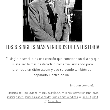
LOS 6 SINGLES MÁS VENDIDOS DE LA HISTORIA
El single o sencillo es una canción que compone un disco y que
suele ser la más destacada o comercial sirviendo para
promocionar dicho álbum y que se vende también por
separado. Dentro de un…
Entrada completa →
Publicado por:
Rod Stylezz
//
INICIO
,
MÚSICA
//
bing crosby
,
elton john
,
elvis
,
musica
,
queen
,
sencillos mas vendidos
,
singles mas vendidos
//
julio 24, 2014
//
Comentario