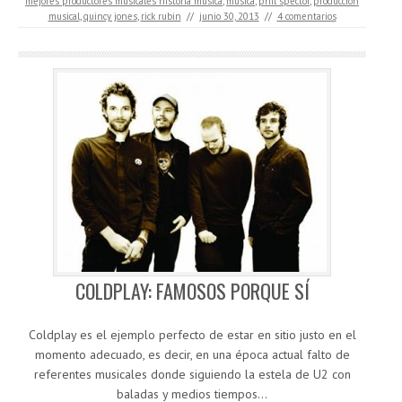
mejores productores musicales historia musica
,
musica
,
phil spector
,
producción
musical
,
quincy jones
,
rick rubin
//
junio 30, 2013
//
4 comentarios
COLDPLAY: FAMOSOS PORQUE SÍ
Coldplay es el ejemplo perfecto de estar en sitio justo en el
momento adecuado, es decir, en una época actual falto de
referentes musicales donde siguiendo la estela de U2 con
baladas y medios tiempos…