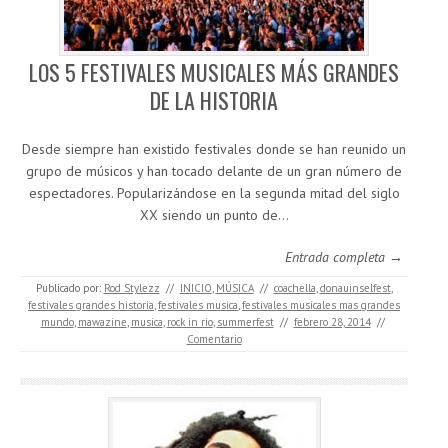
LOS 5 FESTIVALES MUSICALES MÁS GRANDES
DE LA HISTORIA
Desde siempre han existido festivales donde se han reunido un
grupo de músicos y han tocado delante de un gran número de
espectadores. Popularizándose en la segunda mitad del siglo
XX siendo un punto de…
Entrada completa →
Publicado por:
Rod Stylezz
//
INICIO
,
MÚSICA
//
coachella
,
donauinselfest
,
festivales grandes historia
,
festivales musica
,
festivales musicales mas grandes
mundo
,
mawazine
,
musica
,
rock in rio
,
summerfest
//
febrero 28, 2014
//
Comentario