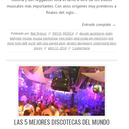
musicales más importantes. Con unos orígenes muy primitivos a
finales del siglo…
Entrada completa →
Publicado por:
Rod Stylezz
//
INICIO
,
MÚSICA
//
darude sandstorm
,
moby
bodyrock
,
musica
,
musica electronica
,
new order
,
omd enola gay electricity
,
one
more time daft punk
,
safri duo played alive
,
skrillex bangarang
,
underworld born
slippy
//
abril 11, 2014
//
1 comentario
LAS 5 MEJORES DISCOTECAS DEL MUNDO