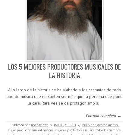
LOS 5 MEJORES PRODUCTORES MUSICALES DE
LA HISTORIA
A lo largo de la historia se ha alabado a los cantantes de todo
tipo de música que no suelen ser más que la persona que pone
la cara. Rara vez se da protagonismo a…
Entrada completa →
Publicado por:
Rod Stylezz
//
INICIO
,
MÚSICA
//
brian eno
,
george martin
,
mejor productor musical historia
,
mejores productores musica todos los tiempos
,