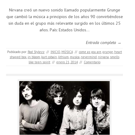
Nirvana creó un nuevo sonido llamado popularmente Grunge
que cambió la música a principios de los años 90 convirtiéndose
sin duda en el grupo más relevante surgido en los últimos 25
años. País: Estados Unidos…
Entrada completa →
Publicado por:
Rod Stylezz
//
INICIO
,
MÚSICA
//
come as you are
,
grunge
,
heart
shaped box
,
in bloom
,
kurt cobain
,
lithium
,
musica
,
nevermind
,
nirvana
,
smells
like teen spirit
//
enero 21, 2014
//
Comentario