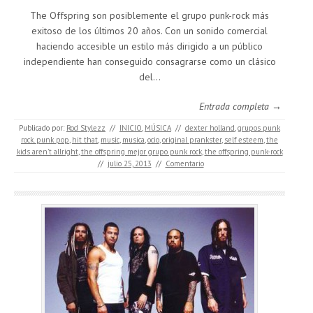
The Offspring son posiblemente el grupo punk-rock más
exitoso de los últimos 20 años. Con un sonido comercial
haciendo accesible un estilo más dirigido a un público
independiente han conseguido consagrarse como un clásico
del…
Entrada completa →
Publicado por:
Rod Stylezz
//
INICIO
,
MÚSICA
//
dexter holland
,
grupos punk
rock. punk pop
,
hit that
,
music
,
musica
,
ocio
,
original prankster
,
self esteem
,
the
kids aren't allright
,
the offspring mejor grupo punk rock
,
the offspring punk-rock
//
julio 25, 2013
//
Comentario