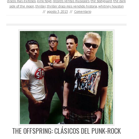
discos mas exitosos
,
pink floyd
,
records ventas musicales
,
the bodyguard
,
the dark
side of the moon
,
thriller
,
thriller disco más vendido historia
,
whitney houston
//
agosto 3, 2013
//
Comentario
THE OFFSPRING: CLÁSICOS DEL PUNK-ROCK