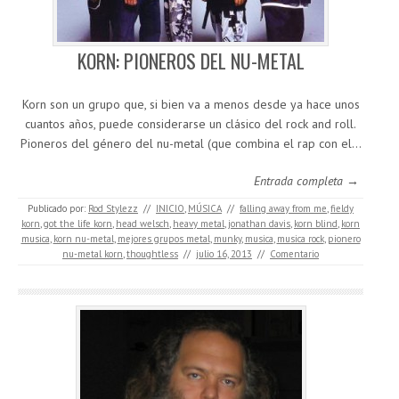
KORN: PIONEROS DEL NU-METAL
Korn son un grupo que, si bien va a menos desde ya hace unos
cuantos años, puede considerarse un clásico del rock and roll.
Pioneros del género del nu-metal (que combina el rap con el…
Entrada completa →
Publicado por:
Rod Stylezz
//
INICIO
,
MÚSICA
//
falling away from me
,
fieldy
korn
,
got the life korn
,
head welsch
,
heavy metal
,
jonathan davis
,
korn blind
,
korn
musica
,
korn nu-metal
,
mejores grupos metal
,
munky
,
musica
,
musica rock
,
pionero
nu-metal korn
,
thoughtless
//
julio 16, 2013
//
Comentario