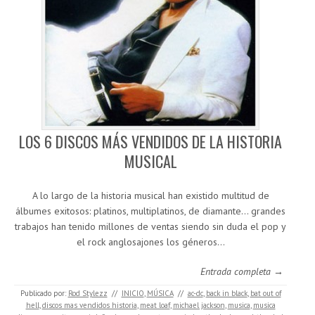
LOS 6 DISCOS MÁS VENDIDOS DE LA HISTORIA
MUSICAL
A lo largo de la historia musical han existido multitud de
álbumes exitosos: platinos, multiplatinos, de diamante… grandes
trabajos han tenido millones de ventas siendo sin duda el pop y
el rock anglosajones los géneros…
Entrada completa →
Publicado por:
Rod Stylezz
//
INICIO
,
MÚSICA
//
ac-dc
,
back in black
,
bat out of
hell
,
discos mas vendidos historia
,
meat loaf
,
michael jackson
,
musica
,
musica