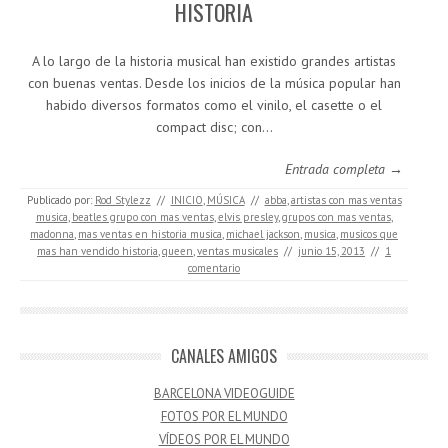
HISTORIA
A lo largo de la historia musical han existido grandes artistas
con buenas ventas. Desde los inicios de la música popular han
habido diversos formatos como el vinilo, el casette o el
compact disc; con…
Entrada completa →
Publicado por:
Rod Stylezz
//
INICIO
,
MÚSICA
//
abba
,
artistas con mas ventas
musica
,
beatles grupo con mas ventas
,
elvis presley
,
grupos con mas ventas
,
madonna
,
mas ventas en historia musica
,
michael jackson
,
musica
,
musicos que
mas han vendido historia
,
queen
,
ventas musicales
//
junio 15, 2013
//
1
comentario
CANALES AMIGOS
BARCELONA VIDEOGUIDE
FOTOS POR EL MUNDO
VÍDEOS POR EL MUNDO