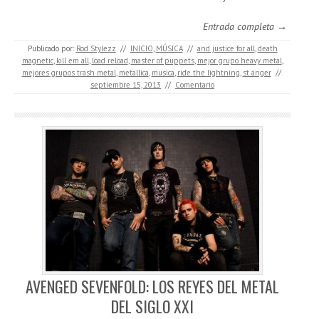
Entrada completa →
Publicado por:
Rod Stylezz
//
INICIO
,
MÚSICA
//
and justice for all
,
death
magnetic
,
kill em all
,
load reload
,
master of puppets
,
mejor grupo heavy metal
,
mejores grupos trash metal
,
metallica
,
musica
,
ride the lightning
,
st anger
//
septiembre 15, 2013
//
Comentario
AVENGED SEVENFOLD: LOS REYES DEL METAL
DEL SIGLO XXI