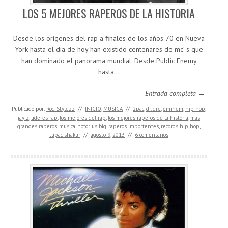
LOS 5 MEJORES RAPEROS DE LA HISTORIA
Desde los orígenes del rap a finales de los años 70 en Nueva
York hasta el día de hoy han existido centenares de mc’ s que
han dominado el panorama mundial. Desde Public Enemy
hasta…
Entrada completa →
Publicado por:
Rod Stylezz
//
INICIO
,
MÚSICA
//
2pac
,
dr. dre
,
eminem
,
hip hop
,
jay z
,
lideres rap
,
los mejores del rap
,
los mejores raperos de la historia
,
mas
grandes raperos
,
musica
,
notorius big
,
raperos importentes
,
records hip hop
,
tupac shakur
//
agosto 9, 2013
//
6 comentarios