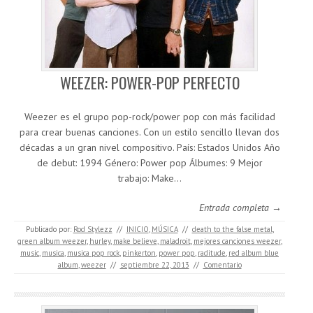
WEEZER: POWER-POP PERFECTO
Weezer es el grupo pop-rock/power pop con más facilidad
para crear buenas canciones. Con un estilo sencillo llevan dos
décadas a un gran nivel compositivo. País: Estados Unidos Año
de debut: 1994 Género: Power pop Álbumes: 9 Mejor
trabajo: Make…
Entrada completa →
Publicado por:
Rod Stylezz
//
INICIO
,
MÚSICA
//
death to the false metal
,
green album weezer
,
hurley
,
make believe
,
maladroit
,
mejores canciones weezer
,
music
,
musica
,
musica pop rock
,
pinkerton
,
power pop
,
raditude
,
red album blue
album
,
weezer
//
septiembre 22, 2013
//
Comentario