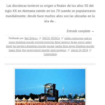
Las discotecas tuvieron su origen a finales de los años 50 del
siglo XX en Alemania siendo en los 70 cuando se popularizaron
mundialmente; desde hace muchos años son las ubicadas en la
isla de…
Entrada completa →
Publicado por:
Rod Stylezz
//
INICIO
,
MÚSICA
//
clubes nocturnos
,
cual es
mejor discoteca mundo
,
entretenimiento
,
fabric londres
,
fiesta
,
green valley
brasil
,
las mejores discotecas mundo
,
musica
,
pacha ibiza mejor discoteca mundo
,
space ibiza
,
the guvernment toronto
,
zouk singapur
//
marzo 24, 2014
//
Comentario