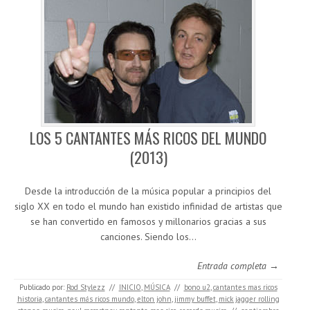
LOS 5 CANTANTES MÁS RICOS DEL MUNDO
(2013)
Desde la introducción de la música popular a principios del
siglo XX en todo el mundo han existido infinidad de artistas que
se han convertido en famosos y millonarios gracias a sus
canciones. Siendo los…
Entrada completa →
Publicado por:
Rod Stylezz
//
INICIO
,
MÚSICA
//
bono u2
,
cantantes mas ricos
historia
,
cantantes más ricos mundo
,
elton john
,
jimmy buffet
,
mick jagger rolling