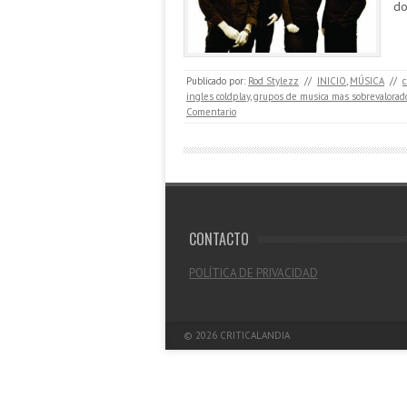
do
Publicado por:
Rod Stylezz
//
INICIO
,
MÚSICA
//
c
ingles coldplay
,
grupos de musica mas sobrevalorado
Comentario
CONTACTO
POLÍTICA DE PRIVACIDAD
© 2026
CRITICALANDIA