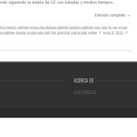
nde siguiendo la estela de U2 con baladas y medios tiempos…
Entrada completa →
hris martin
,
coldplay grupo mas famoso
,
coldplay londres
,
coldplay pop rock
,
fix you
,
grupo
s coldplay
,
musica
,
musica pop rock
,
the scientist
,
viva la vida
,
yellow
//
junio 17, 2013
//
ACERCA DE
CONTRIBUYE