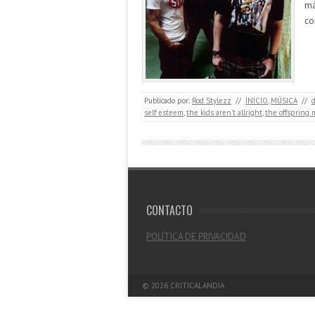
má
co
Publicado por:
Rod Stylezz
//
INICIO
,
MÚSICA
//
self esteem
,
the kids aren't allright
,
the offspring 
CONTACTO
POLÍTICA DE PRIVACIDAD
© 2026
CRITICALANDIA