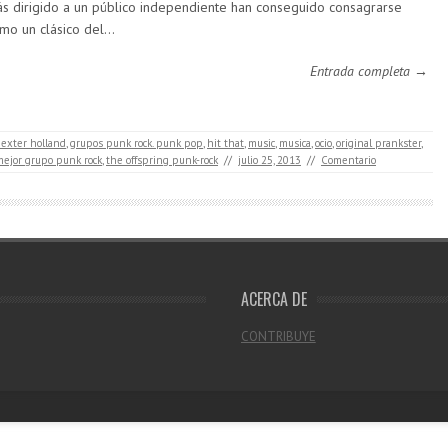
s dirigido a un público independiente han conseguido consagrarse
mo un clásico del…
Entrada completa →
dexter holland
,
grupos punk rock. punk pop
,
hit that
,
music
,
musica
,
ocio
,
original prankster
,
mejor grupo punk rock
,
the offspring punk-rock
//
julio 25, 2013
//
Comentario
ACERCA DE
CONTRIBUYE