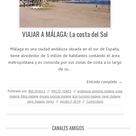
VIAJAR A MÁLAGA: La costa del Sol
Málaga es una ciudad andaluza situada en el sur de España,
tiene alrededor de 1 millón de habitantes contando el área
metropolitana y es conocida por sus zonas de costa a lo largo
de su…
Entrada completa →
Publicado por:
Rod Stylezz
//
INICIO
,
VIAJES
//
andalucia
,
catedral malaga
,
costa
malaga
,
fotos malaga
,
museo picasso malaga
,
ocio
,
turismo malaga
,
viajar malaga
,
viaje malaga
,
viajes
//
agosto 3, 2014
//
Comentario
CANALES AMIGOS