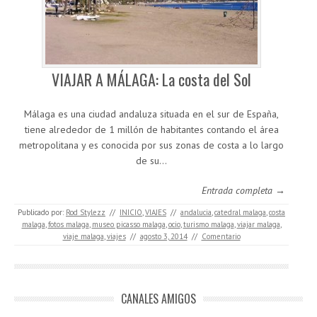
VIAJAR A MÁLAGA: La costa del Sol
Málaga es una ciudad andaluza situada en el sur de España,
tiene alrededor de 1 millón de habitantes contando el área
metropolitana y es conocida por sus zonas de costa a lo largo
de su…
Entrada completa →
Publicado por:
Rod Stylezz
//
INICIO
,
VIAJES
//
andalucia
,
catedral malaga
,
costa
malaga
,
fotos malaga
,
museo picasso malaga
,
ocio
,
turismo malaga
,
viajar malaga
,
viaje malaga
,
viajes
//
agosto 3, 2014
//
Comentario
CANALES AMIGOS