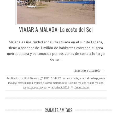
VIAJAR A MÁLAGA: La costa del Sol
Málaga es una ciudad andaluza situada en el sur de España,
tiene alrededor de 1 millón de habitantes contando el área
metropolitana y es conocida por sus zonas de costa a lo largo
de su…
Entrada completa →
Publicado por:
Rod Stylezz
//
INICIO
,
VIAJES
//
andalucia
,
catedral malaga
,
costa
malaga
,
fotos malaga
,
museo picasso malaga
,
ocio
,
turismo malaga
,
viajar malaga
,
viaje malaga
,
viajes
//
agosto 3, 2014
//
Comentario
CANALES AMIGOS