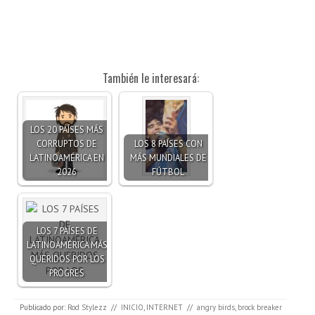
También le interesará:
LOS 20 PAÍSES MÁS
CORRUPTOS DE
LOS 8 PAÍSES CON
LATINOAMÉRICA EN
MÁS MUNDIALES DE
2026
FÚTBOL
LOS 7 PAÍSES DE
LATINOAMÉRICA MÁS
QUERIDOS POR LOS
PROGRES
Publicado por:
Rod Stylezz
//
INICIO
,
INTERNET
//
angry birds
,
brock breaker