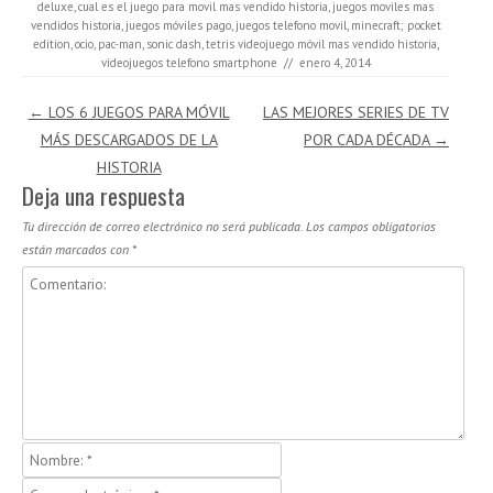
deluxe
,
cual es el juego para movil mas vendido historia
,
juegos moviles mas
vendidos historia
,
juegos móviles pago
,
juegos telefono movil
,
minecraft; pocket
edition
,
ocio
,
pac-man
,
sonic dash
,
tetris videojuego móvil mas vendido historia
,
videojuegos telefono smartphone
//
enero 4, 2014
Navegación de entradas
←
LOS 6 JUEGOS PARA MÓVIL
LAS MEJORES SERIES DE TV
MÁS DESCARGADOS DE LA
POR CADA DÉCADA
→
HISTORIA
Deja una respuesta
Tu dirección de correo electrónico no será publicada.
Los campos obligatorios
están marcados con
*