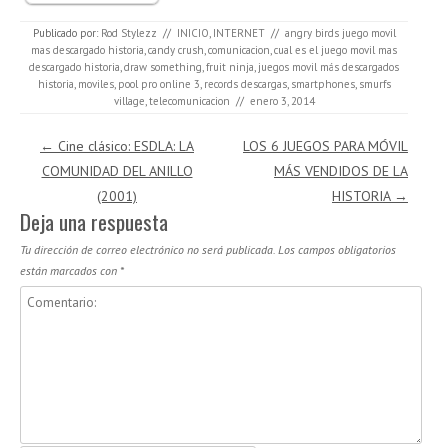
Publicado por:
Rod Stylezz
//
INICIO
,
INTERNET
//
angry birds juego movil
mas descargado historia
,
candy crush
,
comunicacion
,
cual es el juego movil mas
descargado historia
,
draw something
,
fruit ninja
,
juegos movil más descargados
historia
,
moviles
,
pool pro online 3
,
records descargas
,
smartphones
,
smurfs
village
,
telecomunicacion
//
enero 3, 2014
Navegación de entradas
←
Cine clásico: ESDLA: LA
LOS 6 JUEGOS PARA MÓVIL
COMUNIDAD DEL ANILLO
MÁS VENDIDOS DE LA
(2001)
HISTORIA
→
Deja una respuesta
Tu dirección de correo electrónico no será publicada.
Los campos obligatorios
están marcados con
*