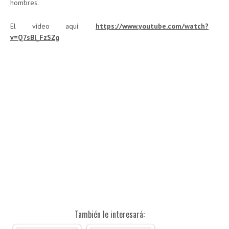
hombres.
El vídeo aquí:
https://www.youtube.com/watch?
v=Q7sBl_FzSZg
También le interesará: