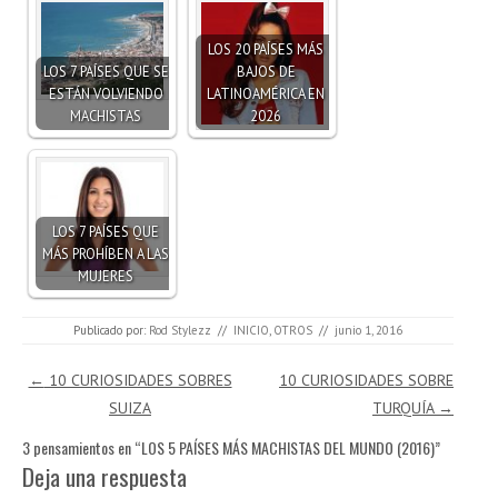
LOS 20 PAÍSES MÁS
LOS 7 PAÍSES QUE SE
BAJOS DE
ESTÁN VOLVIENDO
LATINOAMÉRICA EN
MACHISTAS
2026
LOS 7 PAÍSES QUE
MÁS PROHÍBEN A LAS
MUJERES
Publicado por:
Rod Stylezz
//
INICIO
,
OTROS
//
junio 1, 2016
Navegación de entradas
←
10 CURIOSIDADES SOBRES
10 CURIOSIDADES SOBRE
SUIZA
TURQUÍA
→
3 pensamientos en “
LOS 5 PAÍSES MÁS MACHISTAS DEL MUNDO (2016)
”
Deja una respuesta