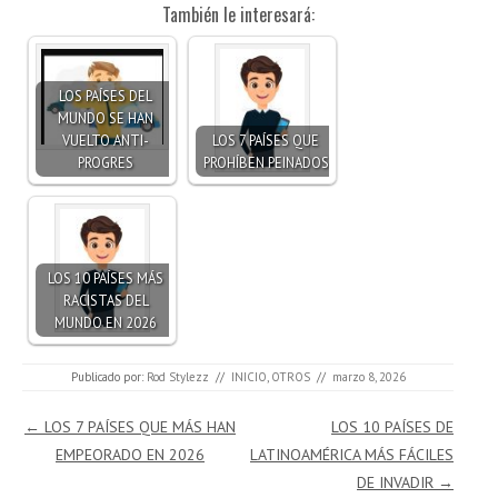
También le interesará:
LOS PAÍSES DEL
MUNDO SE HAN
VUELTO ANTI-
LOS 7 PAÍSES QUE
PROGRES
PROHÍBEN PEINADOS
LOS 10 PAÍSES MÁS
RACISTAS DEL
MUNDO EN 2026
Publicado por:
Rod Stylezz
//
INICIO
,
OTROS
//
marzo 8, 2026
Navegación de entradas
←
LOS 7 PAÍSES QUE MÁS HAN
LOS 10 PAÍSES DE
EMPEORADO EN 2026
LATINOAMÉRICA MÁS FÁCILES
DE INVADIR
→