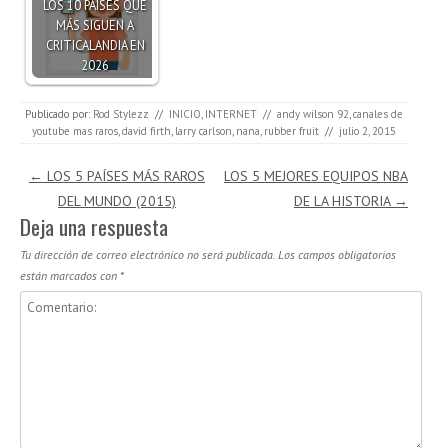
LOS 10 PAÍSES QUE
MÁS SIGUEN A
CRITICALANDIA EN
2026
Publicado por:
Rod Stylezz
//
INICIO
,
INTERNET
//
andy wilson 92
,
canales de
youtube mas raros
,
david firth
,
larry carlson
,
nana
,
rubber fruit
//
julio 2, 2015
Navegación de entradas
←
LOS 5 PAÍSES MÁS RAROS
LOS 5 MEJORES EQUIPOS NBA
DEL MUNDO (2015)
DE LA HISTORIA
→
Deja una respuesta
Tu dirección de correo electrónico no será publicada.
Los campos obligatorios
están marcados con
*