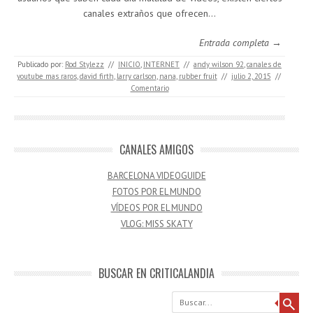
canales extraños que ofrecen…
Entrada completa →
Publicado por:
Rod Stylezz
//
INICIO
,
INTERNET
//
andy wilson 92
,
canales de
youtube mas raros
,
david firth
,
larry carlson
,
nana
,
rubber fruit
//
julio 2, 2015
//
Comentario
CANALES AMIGOS
BARCELONA VIDEOGUIDE
FOTOS POR EL MUNDO
VÍDEOS POR EL MUNDO
VLOG: MISS SKATY
BUSCAR EN CRITICALANDIA
Buscar