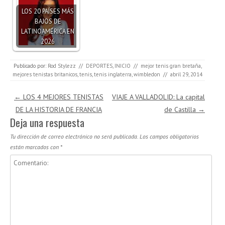
LOS 20 PAÍSES MÁS
BAJOS DE
LATINOAMÉRICA EN
2026
Publicado por:
Rod Stylezz
//
DEPORTES
,
INICIO
//
mejor tenis gran bretaña
,
mejores tenistas britanicos
,
tenis
,
tenis inglaterra
,
wimbledon
//
abril 29, 2014
Navegación de entradas
←
LOS 4 MEJORES TENISTAS
VIAJE A VALLADOLID: La capital
DE LA HISTORIA DE FRANCIA
de Castilla
→
Deja una respuesta
Tu dirección de correo electrónico no será publicada.
Los campos obligatorios
están marcados con
*