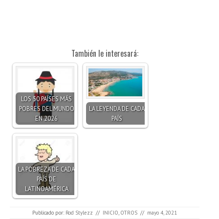
También le interesará:
LOS 50 PAÍSES MÁS
POBRES DEL MUNDO
LA LEYENDA DE CADA
EN 2026
PAÍS
LA POBREZA DE CADA
PAÍS DE
LATINOAMÉRICA
Publicado por:
Rod Stylezz
//
INICIO
,
OTROS
//
mayo 4, 2021