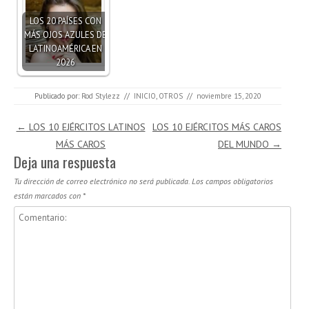
LOS 20 PAÍSES CON
MÁS OJOS AZULES DE
LATINOAMÉRICA EN
2026
Publicado por:
Rod Stylezz
//
INICIO
,
OTROS
//
noviembre 15, 2020
Navegación de entradas
←
LOS 10 EJÉRCITOS LATINOS
LOS 10 EJÉRCITOS MÁS CAROS
MÁS CAROS
DEL MUNDO
→
Deja una respuesta
Tu dirección de correo electrónico no será publicada.
Los campos obligatorios
están marcados con
*