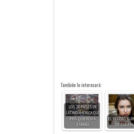
También le interesará:
LOS 20 PAÍSES DE
LATINOAMÉRICA QUE
MÁS QUIEREN A
EL RÉCORD GUI
ESPAÑA
DE CADA PA