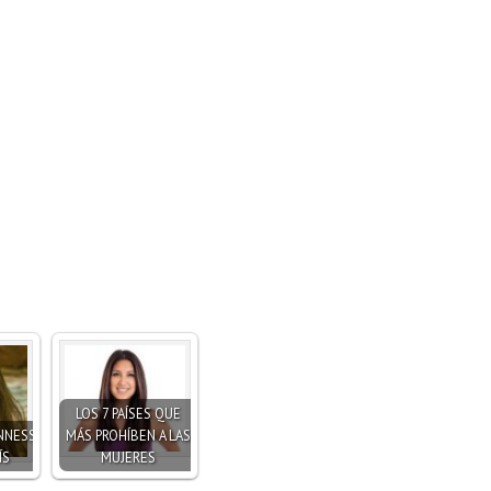
LOS 7 PAÍSES QUE
NNESS
MÁS PROHÍBEN A LAS
ÍS
MUJERES