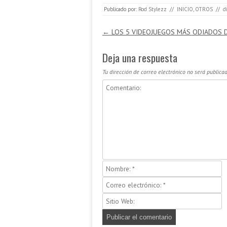
Publicado por:
Rod Stylezz
//
INICIO
,
OTROS
//
d
Navegación de entradas
←
LOS 5 VIDEOJUEGOS MÁS ODIADOS D
Deja una respuesta
Tu dirección de correo electrónico no será publicad