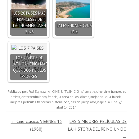
LOS 20 PAÍSES MÁS
FRANCESES DE
LATINOAMÉRICA EN
LA LEYENDA DE CADA
2026
PAÍS
LOS 7 PAÍSES DE
LATINOAMÉRICA MÁS
QUERIDOS POR LOS
PROGRES
Publicado por:
Rod Stylezz
//
CINE & TV
,
INICIO
//
amelie
,
cine
,
cine frances
,
el
artista
,
entretenimiento
,
francia
,
la cena de los idiotas
,
mejor pelicula francia
,
mejores peliculas francesas historia
,
ocio
,
pasion juega arco
,
viaje a la luna
//
abril 14, 2014
Navegación de entradas
←
Cine clásico: VIERNES 13
LAS 5 MEJORES PELÍCULAS DE
(1980)
LA HISTORIA DEL REINO UNIDO
→