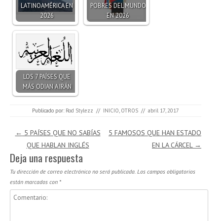
LATINOAMÉRICA EN
POBRES DEL MUNDO
2026
EN 2026
LOS 7 PAÍSES QUE
MÁS ODIAN A IRÁN
Publicado por:
Rod Stylezz
//
INICIO
,
OTROS
//
abril 17, 2017
Navegación de entradas
←
5 PAÍSES QUE NO SABÍAS
5 FAMOSOS QUE HAN ESTADO
QUE HABLAN INGLÉS
EN LA CÁRCEL
→
Deja una respuesta
Tu dirección de correo electrónico no será publicada.
Los campos obligatorios
están marcados con
*