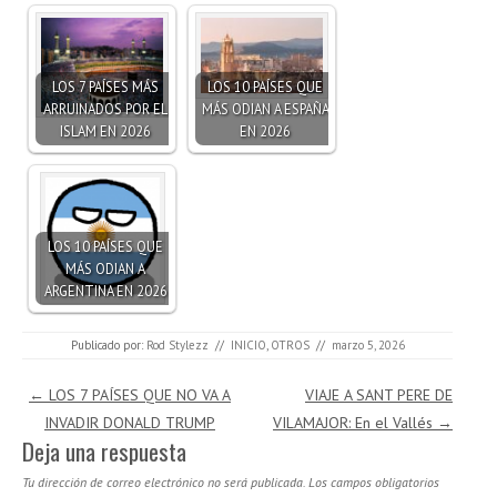
LOS 7 PAÍSES MÁS
LOS 10 PAÍSES QUE
ARRUINADOS POR EL
MÁS ODIAN A ESPAÑA
ISLAM EN 2026
EN 2026
LOS 10 PAÍSES QUE
MÁS ODIAN A
ARGENTINA EN 2026
Publicado por:
Rod Stylezz
//
INICIO
,
OTROS
//
marzo 5, 2026
Navegación de entradas
←
LOS 7 PAÍSES QUE NO VA A
VIAJE A SANT PERE DE
INVADIR DONALD TRUMP
VILAMAJOR: En el Vallés
→
Deja una respuesta
Tu dirección de correo electrónico no será publicada.
Los campos obligatorios