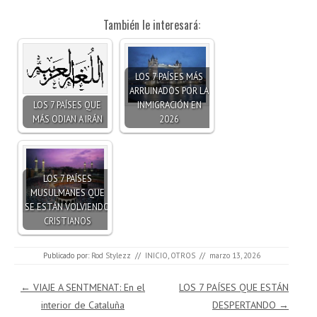
También le interesará:
LOS 7 PAÍSES MÁS
ARRUINADOS POR LA
LOS 7 PAÍSES QUE
INMIGRACIÓN EN
MÁS ODIAN A IRÁN
2026
LOS 7 PAÍSES
MUSULMANES QUE
SE ESTÁN VOLVIENDO
CRISTIANOS
Publicado por:
Rod Stylezz
//
INICIO
,
OTROS
//
marzo 13, 2026
Navegación de entradas
←
VIAJE A SENTMENAT: En el
LOS 7 PAÍSES QUE ESTÁN
interior de Cataluña
DESPERTANDO
→