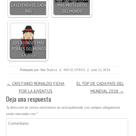
LA LEYENDA DE CADA
MÁS PROTEGIDOS
PAÍS
DEL MUNDO
LOS 50 PAÍSES MÁS
POBRES DEL MUNDO
EN 2026
Publicado por:
Rod Stylezz
//
INICIO
,
OTROS
//
julio 11, 2018
Navegación de entradas
←
CRISTIANO RONALDO FICHA
EL TOP DE CADA PAÍS DEL
POR LA JUVENTUS
MUNDIAL 2018
→
Deja una respuesta
Tu dirección de correo electrónico no será publicada.
Los campos obligatorios
están marcados con
*