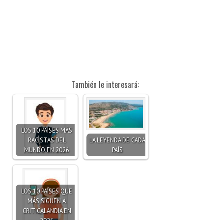
También le interesará:
LOS 10 PAÍSES MÁS
RACISTAS DEL
LA LEYENDA DE CADA
MUNDO EN 2026
PAÍS
LOS 10 PAÍSES QUE
MÁS SIGUEN A
CRITICALANDIA EN