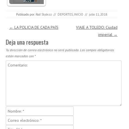
2026
Publicado por:
Rod Stylezz
//
DEPORTES
,
INICIO
//
julio 11, 2018
Navegación de entradas
←
LA POLICIA DE CADA PAÍS
VIAJE A TOLEDO: Ciudad
imperial
→
Deja una respuesta
Tu dirección de correo electrónico no será publicada.
Los campos obligatorios
están marcados con
*