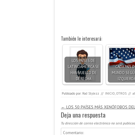
También le interesará:
LOS PAÍSES DE
LATINOAMÉRICA SE
CADA PAÍS D
HAN VUELTO DE
MUNDO SEGÚ
DERECHA
IZQUIERD
Publicado por:
Rod Stylezz
//
INICIO
,
OTROS
//
a
Navegación de entradas
←
LOS 50 PAÍSES MÁS XENÓFOBOS DE
Deja una respuesta
Tu dirección de correo electrónico no será publicad