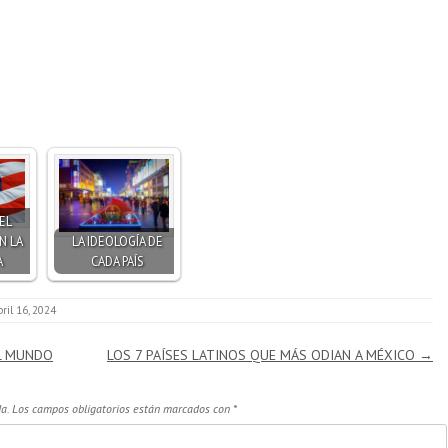
EL
N LA
LA IDEOLOGÍA DE
A
CADA PAÍS
bril 16, 2024
L MUNDO
LOS 7 PAÍSES LATINOS QUE MÁS ODIAN A MÉXICO
→
a.
Los campos obligatorios están marcados con
*