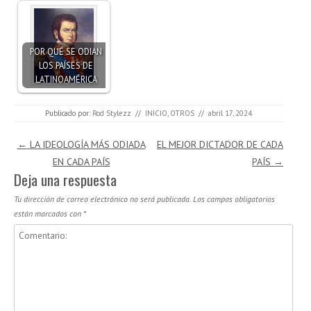
POR QUÉ SE ODIAN
LOS PAÍSES DE
LATINOAMÉRICA
Publicado por:
Rod Stylezz
//
INICIO
,
OTROS
//
abril 17, 2024
Navegación de entradas
←
LA IDEOLOGÍA MÁS ODIADA
EL MEJOR DICTADOR DE CADA
EN CADA PAÍS
PAÍS
→
Deja una respuesta
Tu dirección de correo electrónico no será publicada.
Los campos obligatorios
están marcados con
*