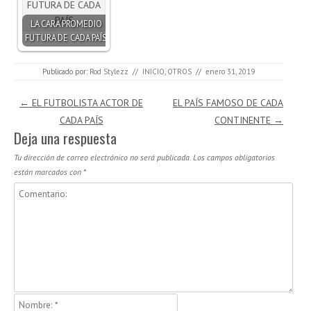
LA CARA PROMEDIO
FUTURA DE CADA PAÍS
Publicado por:
Rod Stylezz
//
INICIO
,
OTROS
//
enero 31, 2019
Navegación de entradas
←
EL FUTBOLISTA ACTOR DE
EL PAÍS FAMOSO DE CADA
CADA PAÍS
CONTINENTE
→
Deja una respuesta
Tu dirección de correo electrónico no será publicada.
Los campos obligatorios
están marcados con
*