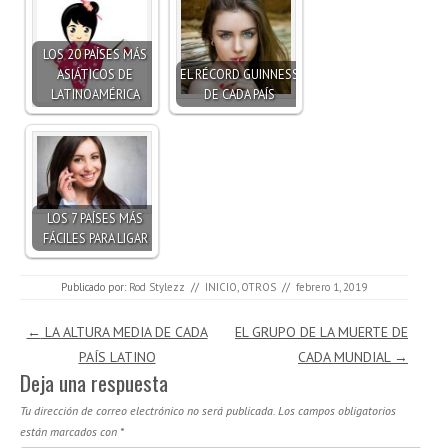
LOS 20 PAÍSES MÁS
ASIÁTICOS DE
EL RÉCORD GUINNESS
LATINOAMÉRICA
DE CADA PAÍS
LOS 7 PAÍSES MÁS
FÁCILES PARA LIGAR
Publicado por:
Rod Stylezz
//
INICIO
,
OTROS
//
febrero 1, 2019
Navegación de entradas
←
LA ALTURA MEDIA DE CADA
EL GRUPO DE LA MUERTE DE
PAÍS LATINO
CADA MUNDIAL
→
Deja una respuesta
Tu dirección de correo electrónico no será publicada.
Los campos obligatorios
están marcados con
*