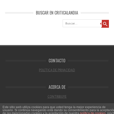
BUSCAR EN CRITICALANDIA
Buscar
CONTACTO
POLÍTICA DE PRIVACIDAD
ACERCA DE
CONTRIBUYE
Este sitio web utiliza cookies para que usted tenga la mejor experiencia de
usuario. Si continúa navegando está dando su consentimiento para la aceptació
de las mencionadas cookies y la aceptación de nuestra
política de cookies
, pinc