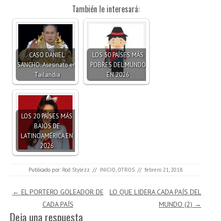
También le interesará:
CASO DANIEL
LOS 50 PAÍSES MÁS
SANCHO: Asesinato en
POBRES DEL MUNDO
Tailandia
EN 2026
LOS 20 PAÍSES MÁS
BAJOS DE
LATINOAMÉRICA EN
2026
Publicado por:
Rod Stylezz
//
INICIO
,
OTROS
//
febrero 21, 2018
Navegación de entradas
←
EL PORTERO GOLEADOR DE
LO QUE LIDERA CADA PAÍS DEL
CADA PAÍS
MUNDO (2)
→
Deja una respuesta