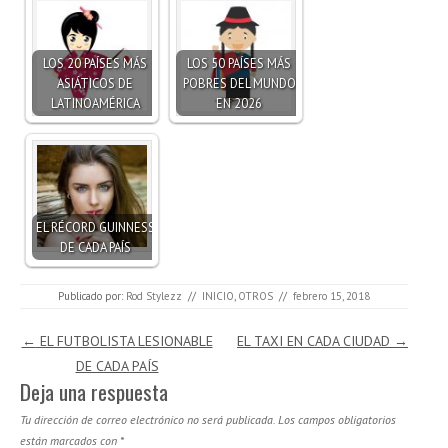
LOS 20 PAÍSES MÁS
LOS 50 PAÍSES MÁS
ASIÁTICOS DE
POBRES DEL MUNDO
LATINOAMÉRICA
EN 2026
EL RÉCORD GUINNESS
DE CADA PAÍS
Publicado por:
Rod Stylezz
//
INICIO
,
OTROS
//
febrero 15, 2018
Navegación de entradas
←
EL FUTBOLISTA LESIONABLE
EL TAXI EN CADA CIUDAD
→
DE CADA PAÍS
Deja una respuesta
Tu dirección de correo electrónico no será publicada.
Los campos obligatorios
están marcados con
*