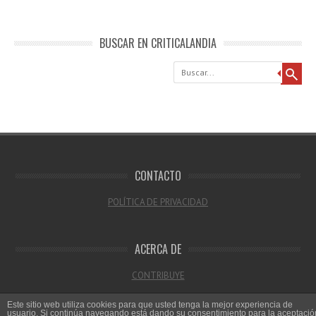
BUSCAR EN CRITICALANDIA
Buscar
CONTACTO
POLÍTICA DE PRIVACIDAD
ACERCA DE
CONTRIBUYE
Este sitio web utiliza cookies para que usted tenga la mejor experiencia de
usuario. Si continúa navegando está dando su consentimiento para la aceptació