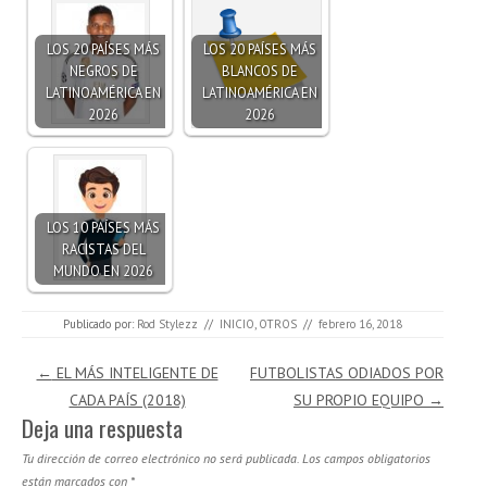
LOS 20 PAÍSES MÁS
LOS 20 PAÍSES MÁS
NEGROS DE
BLANCOS DE
LATINOAMÉRICA EN
LATINOAMÉRICA EN
2026
2026
LOS 10 PAÍSES MÁS
RACISTAS DEL
MUNDO EN 2026
Publicado por:
Rod Stylezz
//
INICIO
,
OTROS
//
febrero 16, 2018
Navegación de entradas
←
EL MÁS INTELIGENTE DE
FUTBOLISTAS ODIADOS POR
CADA PAÍS (2018)
SU PROPIO EQUIPO
→
Deja una respuesta
Tu dirección de correo electrónico no será publicada.
Los campos obligatorios
están marcados con
*