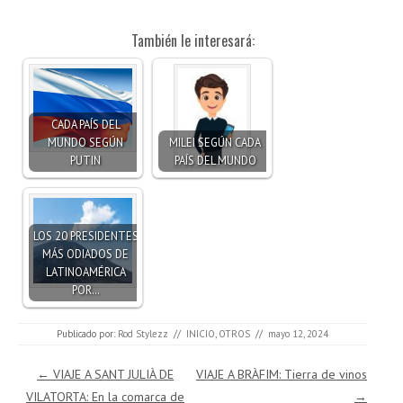
También le interesará:
CADA PAÍS DEL
MUNDO SEGÚN
MILEI SEGÚN CADA
PUTIN
PAÍS DEL MUNDO
LOS 20 PRESIDENTES
MÁS ODIADOS DE
LATINOAMÉRICA
POR…
Publicado por:
Rod Stylezz
//
INICIO
,
OTROS
//
mayo 12, 2024
Navegación de entradas
←
VIAJE A SANT JULIÀ DE
VIAJE A BRÀFIM: Tierra de vinos
VILATORTA: En la comarca de
→