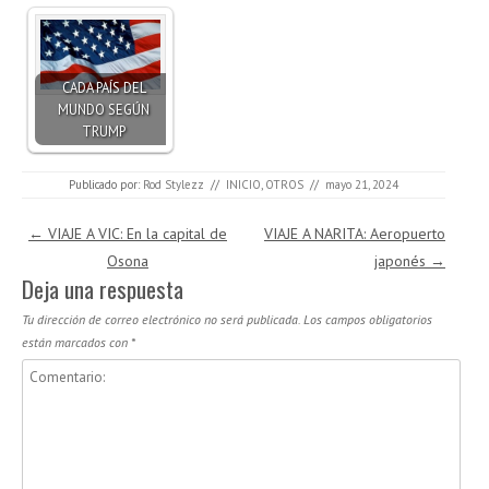
CADA PAÍS DEL
MUNDO SEGÚN
TRUMP
Publicado por:
Rod Stylezz
//
INICIO
,
OTROS
//
mayo 21, 2024
Navegación de entradas
←
VIAJE A VIC: En la capital de
VIAJE A NARITA: Aeropuerto
Osona
japonés
→
Deja una respuesta
Tu dirección de correo electrónico no será publicada.
Los campos obligatorios
están marcados con
*