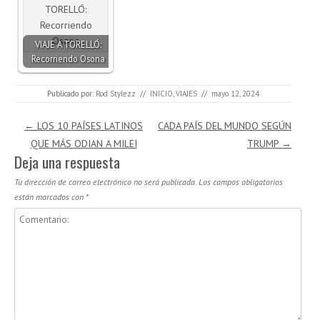
VIAJE A TORELLÓ:
Recorriendo Osona
Publicado por:
Rod Stylezz
//
INICIO
,
VIAJES
//
mayo 12, 2024
Navegación de entradas
←
LOS 10 PAÍSES LATINOS
CADA PAÍS DEL MUNDO SEGÚN
QUE MÁS ODIAN A MILEI
TRUMP
→
Deja una respuesta
Tu dirección de correo electrónico no será publicada.
Los campos obligatorios
están marcados con
*