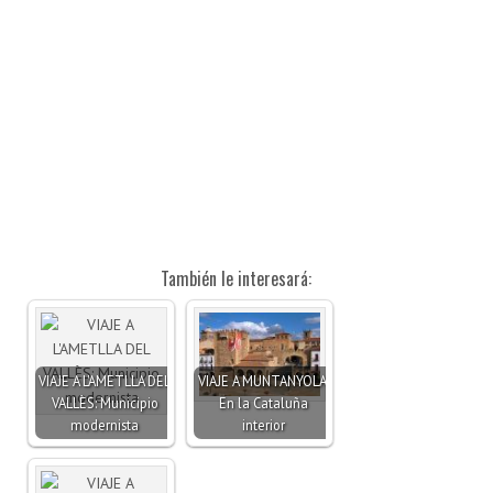
También le interesará:
VIAJE A L'AMETLLA DEL
VIAJE A MUNTANYOLA:
VALLÈS: Municipio
En la Cataluña
modernista
interior