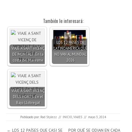
También le interesará:
LOS 12 PAÍSES DE
VIAJE A SANT VICENÇ
LATINOAMÉRICA QUE
DE MONTALT: En la
NO VAN AL MUNDIAL
costa del Maresme
2026
VIAJE A SANT VICENÇ
DELS HORTS: En el
Bajo Llobregat
Publicado por:
Rod Stylezz
//
INICIO
,
VIAJES
//
mayo 3, 2024
Navegación de entradas
←
LOS 12 PAÍSES QUE CASI SE
POR QUÉ SE ODIAN EN CADA