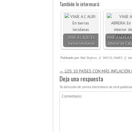
También le interesará:
VIAJE A L' ALBI: En
VIAJE A ABRERA:
tierras leridanas
interior de Ca
Publicado por:
Rod Stylezz
//
INICIO
,
VIAJES
//
ab
Navegación de entradas
←
LOS 10 PAÍSES CON MÁS INFLACIÓN
Deja una respuesta
Tu dirección de correo electrónico no será publicad