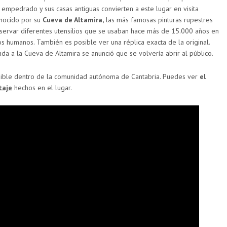
l empedrado y sus casas antiguas convierten a este lugar en visita
onocido por su
Cueva de Altamira,
las más famosas pinturas rupestres
ervar diferentes utensilios que se usaban hace más de 15.000 años en
s humanos. También es posible ver una réplica exacta de la original.
a a la Cueva de Altamira se anunció que se volvería abrir al público.
dible dentro de la comunidad autónoma de Cantabria. Puedes ver
el
taje
hechos en el lugar.