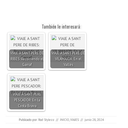
También le interesará:
VIAJE A SANT PERE DE
VIAJE A SANT PERE DE
RIBES: Recorriendo el
VILAMAJOR: En el
Garraf
Vallés
VIAJE A SANT PERE
PESCADOR: En la
Costa Brava
Publicado por:
Rod Stylezz
//
INICIO
,
VIAJES
//
junio 28, 2024