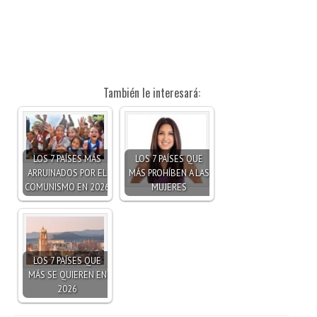
También le interesará:
LOS 7 PAÍSES MÁS
LOS 7 PAÍSES QUE
ARRUINADOS POR EL
MÁS PROHÍBEN A LAS
COMUNISMO EN 2026
MUJERES
LOS 7 PAÍSES QUE
MÁS SE QUIEREN EN
2026