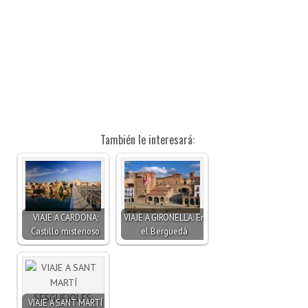
También le interesará:
VIAJE A CARDONA:
VIAJE A GIRONELLA: En
Castillo misterioso
el Berguedà
VIAJE A SANT MARTÍ