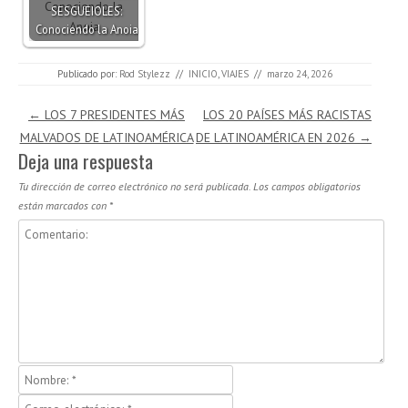
SESGUEIOLES:
Conociendo la Anoia
Publicado por:
Rod Stylezz
//
INICIO
,
VIAJES
//
marzo 24, 2026
Navegación de entradas
←
LOS 7 PRESIDENTES MÁS
LOS 20 PAÍSES MÁS RACISTAS
MALVADOS DE LATINOAMÉRICA
DE LATINOAMÉRICA EN 2026
→
Deja una respuesta
Tu dirección de correo electrónico no será publicada.
Los campos obligatorios
están marcados con
*