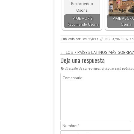
VIAJE A ORÍS:
VIAJE A SORA
Recorriendo Osona
Osona
Publicado por:
Rod Stylezz
//
INICIO
,
VIAJES
//
ab
Navegación de entradas
←
LOS 7 PAÍSES LATINOS MÁS SOBRE
Deja una respuesta
Tu dirección de correo electrónico no será publicad