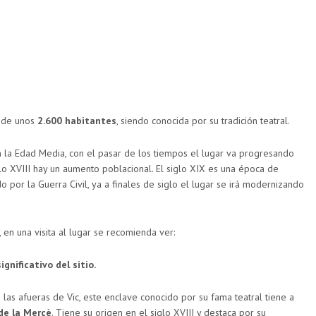
 de unos
2.600 habitantes
, siendo conocida por su tradición teatral.
 la Edad Media, con el pasar de los tiempos el lugar va progresando
glo XVIII hay un aumento poblacional. El siglo XIX es una época de
 por la Guerra Civil, ya a finales de siglo el lugar se irá modernizando
 en una visita al lugar se recomienda ver:
gnificativo del sitio.
 las afueras de Vic, este enclave conocido por su fama teatral tiene a
 de la Mercè
. Tiene su origen en el siglo XVIII y destaca por su