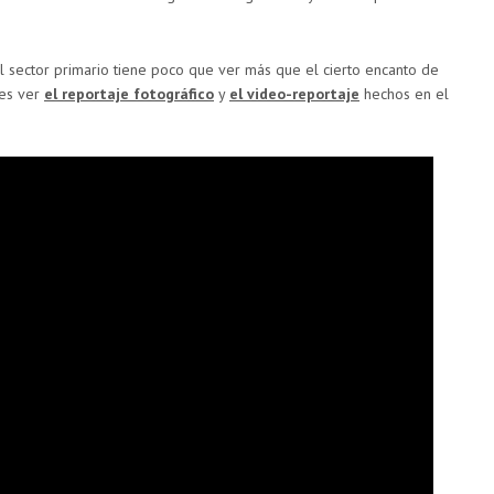
l sector primario tiene poco que ver más que el cierto encanto de
des ver
el reportaje fotográfico
y
el video-reportaje
hechos en el