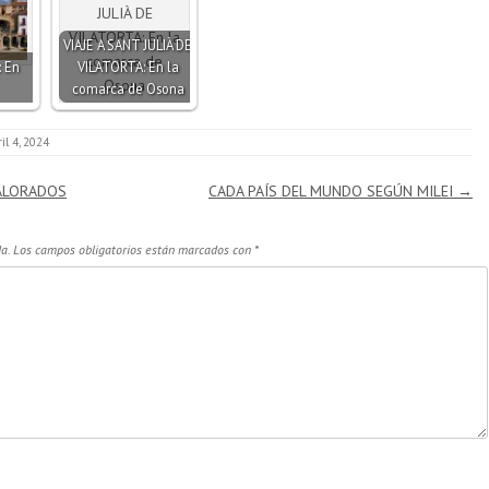
VIAJE A SANT JULIÀ DE
: En
VILATORTA: En la
comarca de Osona
ril 4, 2024
VALORADOS
CADA PAÍS DEL MUNDO SEGÚN MILEI
→
a.
Los campos obligatorios están marcados con
*