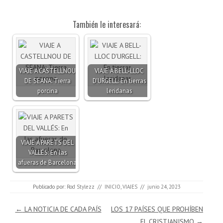
También le interesará:
VIAJE A CASTELLNOU
VIAJE A BELL-LLOC
DE SEANA: Tierra
D'URGELL: En tierras
porcina
leridanas
VIAJE A PARETS DEL
VALLÉS: En las
afueras de Barcelona
Publicado por:
Rod Stylezz
//
INICIO
,
VIAJES
//
junio 24, 2023
Navegación de entradas
←
LA NOTICIA DE CADA PAÍS
LOS 17 PAÍSES QUE PROHÍBEN
EL CRISTIANISMO
→