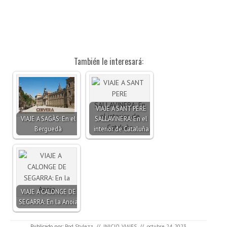
También le interesará:
VIAJE A SANT PERE
VIAJE A SAGÀS: En el
SALLAVINERA: En el
Berguedà
interior de Cataluña
VIAJE A CALONGE DE
SEGARRA: En la Anoia
Publicado por:
Rod Stylezz
//
INICIO
,
VIAJES
//
octubre 24, 2023