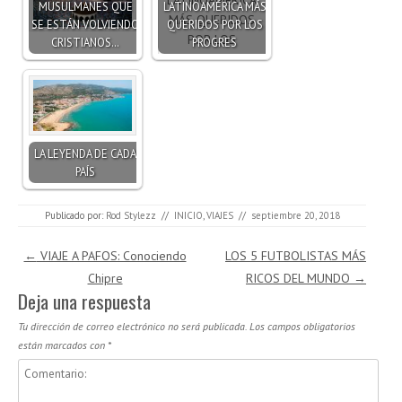
MUSULMANES QUE
LATINOAMÉRICA MÁS
SE ESTÁN VOLVIENDO
QUERIDOS POR LOS
CRISTIANOS…
PROGRES
LA LEYENDA DE CADA
PAÍS
Publicado por:
Rod Stylezz
//
INICIO
,
VIAJES
//
septiembre 20, 2018
Navegación de entradas
←
VIAJE A PAFOS: Conociendo
LOS 5 FUTBOLISTAS MÁS
Chipre
RICOS DEL MUNDO
→
Deja una respuesta
Tu dirección de correo electrónico no será publicada.
Los campos obligatorios
están marcados con
*