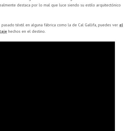
 realmente destaca por lo mal que luce siendo su estilo arquitectónico
pasado téxtil en alguna fábrica como la de Cal Gallifa, puedes ver
el
taje
hechos en el destino.