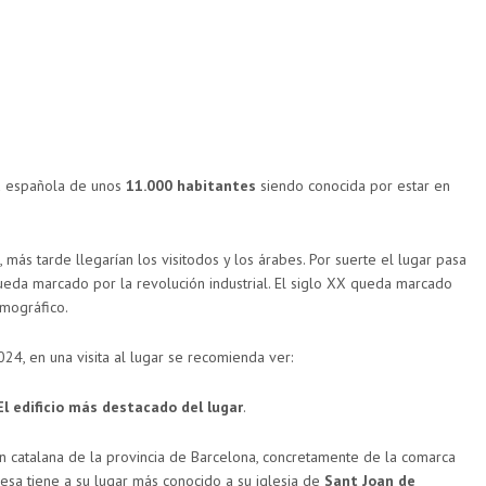
d española de unos
11.000 habitantes
siendo conocida por estar en
más tarde llegarían los visitodos y los árabes. Por suerte el lugar pasa
ueda marcado por la revolución industrial. El siglo XX queda marcado
emográfico.
24, en una visita al lugar se recomienda ver:
 edificio más destacado del lugar
.
ón catalana de la provincia de Barcelona, concretamente de la comarca
esa tiene a su lugar más conocido a su iglesia de
Sant Joan de