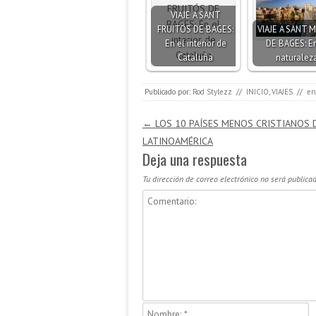
VIAJE A SANT
FRUITÓS DE BAGES:
VIAJE A SANT 
En el interior de
DE BAGES: En
Cataluña
naturalez
Publicado por:
Rod Stylezz
//
INICIO
,
VIAJES
//
en
Navegación de entradas
←
LOS 10 PAÍSES MENOS CRISTIANOS 
LATINOAMÉRICA
Deja una respuesta
Tu dirección de correo electrónico no será publicad