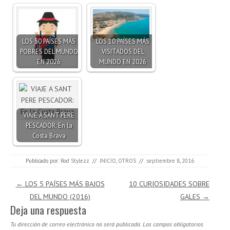
LOS 50 PAÍSES MÁS
LOS 10 PAÍSES MÁS
POBRES DEL MUNDO
VISITADOS DEL
EN 2026
MUNDO EN 2026
VIAJE A SANT PERE
PESCADOR: En la
Costa Brava
Publicado por:
Rod Stylezz
//
INICIO
,
OTROS
//
septiembre 8, 2016
Navegación de entradas
←
LOS 5 PAÍSES MÁS BAJOS
10 CURIOSIDADES SOBRE
DEL MUNDO (2016)
GALES
→
Deja una respuesta
Tu dirección de correo electrónico no será publicada.
Los campos obligatorios