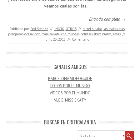
veamos cuales son las…
Entrada completa →
Publicado por:
Rod Stylezz
//
INICIO
,
OTROS
//
cartel sinaloa
,
las mafias mas
peligrosas del mundo
,
mara salvatrucha
,
mungiki
,
solntsevskaya bratva
,
zetas
//
junio 23, 2015
//
Comentario
CANALES AMIGOS
BARCELONA VIDEOGUIDE
FOTOS POR EL MUNDO
VÍDEOS POR EL MUNDO
VLOG: MISS SKATY
BUSCAR EN CRITICALANDIA
Buscar