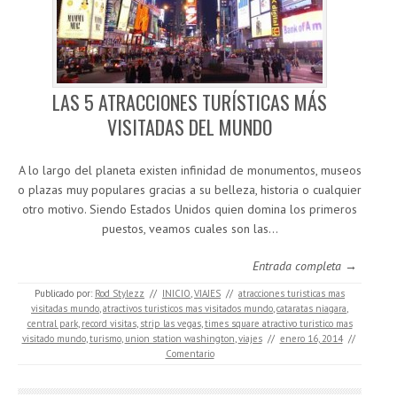
LAS 5 ATRACCIONES TURÍSTICAS MÁS
VISITADAS DEL MUNDO
A lo largo del planeta existen infinidad de monumentos, museos
o plazas muy populares gracias a su belleza, historia o cualquier
otro motivo. Siendo Estados Unidos quien domina los primeros
puestos, veamos cuales son las…
Entrada completa →
Publicado por:
Rod Stylezz
//
INICIO
,
VIAJES
//
atracciones turisticas mas
visitadas mundo
,
atractivos turisticos mas visitados mundo
,
cataratas niagara
,
central park
,
record visitas
,
strip las vegas
,
times square atractivo turistico mas
visitado mundo
,
turismo
,
union station washington
,
viajes
//
enero 16, 2014
//
Comentario