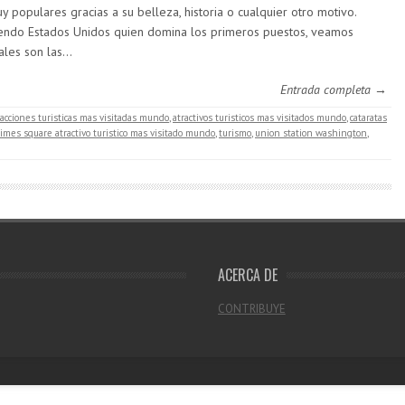
y populares gracias a su belleza, historia o cualquier otro motivo.
endo Estados Unidos quien domina los primeros puestos, veamos
ales son las…
Entrada completa →
racciones turisticas mas visitadas mundo
,
atractivos turisticos mas visitados mundo
,
cataratas
times square atractivo turistico mas visitado mundo
,
turismo
,
union station washington
,
ACERCA DE
CONTRIBUYE