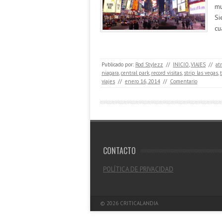
mu
Si
cu
Publicado por:
Rod Stylezz
//
INICIO
,
VIAJES
//
at
niagara
,
central park
,
record visitas
,
strip las vegas
,
viajes
//
enero 16, 2014
//
Comentario
CONTACTO
POLÍTICA DE PRIVACIDAD
© 2026
CRITICALANDIA