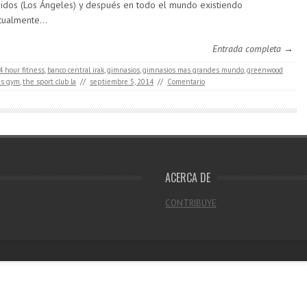
idos (Los Ángeles) y después en todo el mundo existiendo
tualmente…
Entrada completa →
4 hour fitness
,
banco central irak
,
gimnasios
,
gimnasios mas grandes mundo
,
greenwood
ds gym
,
the sport club la
//
septiembre 5, 2014
//
Comentario
ACERCA DE
CONTRIBUYE