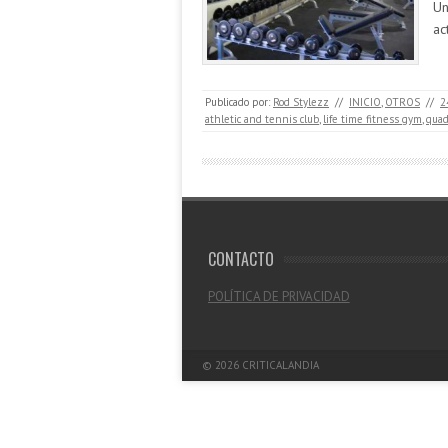
Un
ac
Publicado por:
Rod Stylezz
//
INICIO
,
OTROS
//
2
athletic and tennis club
,
life time fitness gym
,
qua
CONTACTO
POLÍTICA DE PRIVACIDAD
© 2026
CRITICALANDIA