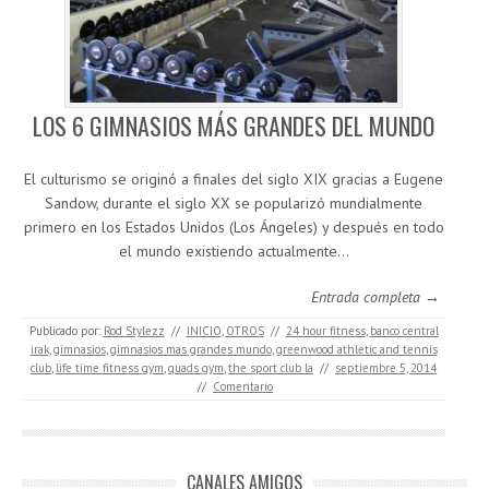
LOS 6 GIMNASIOS MÁS GRANDES DEL MUNDO
El culturismo se originó a finales del siglo XIX gracias a Eugene
Sandow, durante el siglo XX se popularizó mundialmente
primero en los Estados Unidos (Los Ángeles) y después en todo
el mundo existiendo actualmente…
Entrada completa →
Publicado por:
Rod Stylezz
//
INICIO
,
OTROS
//
24 hour fitness
,
banco central
irak
,
gimnasios
,
gimnasios mas grandes mundo
,
greenwood athletic and tennis
club
,
life time fitness gym
,
quads gym
,
the sport club la
//
septiembre 5, 2014
//
Comentario
CANALES AMIGOS