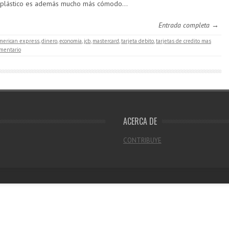
 plástico es además mucho más cómodo…
Entrada completa →
merican express
,
dinero
,
economia
,
jcb
,
mastercard
,
tarjeta debito
,
tarjetas de credito mas
mentario
ACERCA DE
CONTRIBUYE