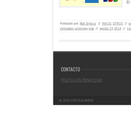
El
Publicado por:
Rod Stylezz
//
INICIO
,
OTROS
//
a
utilizadas
,
unionpay
,
visa
//
agosto 29, 2014
//
Co
CONTACTO
POLÍTICA DE PRIVACIDAD
© 2026
CRITICALANDIA